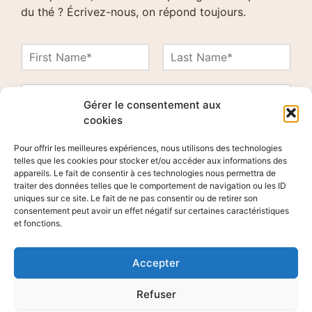
du thé ? Écrivez-nous, on répond toujours.
N
a
P
N
m
r
o
E
e
é
m
m
Gérer le consentement aux
*
n
a
cookies
o
C
m
i
o
l
Pour offrir les meilleures expériences, nous utilisons des technologies
m
*
telles que les cookies pour stocker et/ou accéder aux informations des
m
appareils. Le fait de consentir à ces technologies nous permettra de
e
traiter des données telles que le comportement de navigation ou les ID
uniques sur ce site. Le fait de ne pas consentir ou de retirer son
n
consentement peut avoir un effet négatif sur certaines caractéristiques
t
et fonctions.
o
Send Message
r
M
Accepter
e
s
Refuser
s