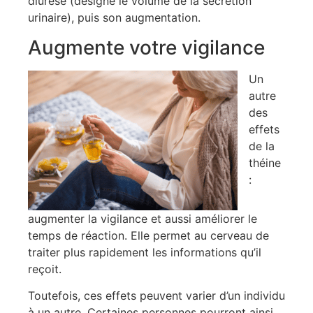
diurèse (désigne le volume de la sécrétion
urinaire), puis son augmentation.
Augmente votre vigilance
Un
autre
des
effets
de la
théine
:
augmenter la vigilance et aussi améliorer le
temps de réaction. Elle permet au cerveau de
traiter plus rapidement les informations qu’il
reçoit.
Toutefois, ces effets peuvent varier d’un individu
à un autre. Certaines personnes pourront ainsi