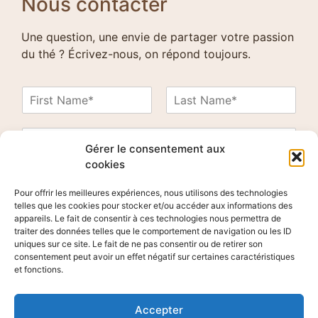
Nous contacter
Une question, une envie de partager votre passion
du thé ? Écrivez-nous, on répond toujours.
N
a
P
N
m
r
o
E
e
é
m
m
Gérer le consentement aux
*
n
a
cookies
o
C
m
i
o
l
Pour offrir les meilleures expériences, nous utilisons des technologies
m
*
telles que les cookies pour stocker et/ou accéder aux informations des
m
appareils. Le fait de consentir à ces technologies nous permettra de
e
traiter des données telles que le comportement de navigation ou les ID
uniques sur ce site. Le fait de ne pas consentir ou de retirer son
n
consentement peut avoir un effet négatif sur certaines caractéristiques
t
et fonctions.
o
Send Message
r
M
Accepter
e